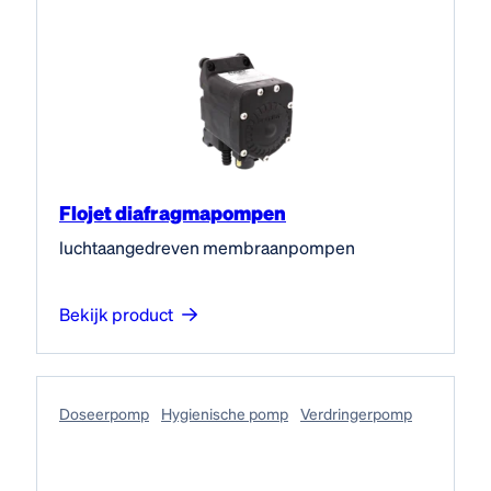
Flojet diafragmapompen
luchtaangedreven membraanpompen
Bekijk product
Doseerpomp
Hygienische pomp
Verdringerpomp