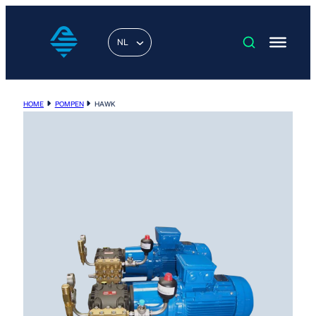
NL
HOME
POMPEN
HAWK