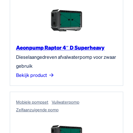
Aeonpump Raptor 4″ D Superheavy
Dieselaangedreven afvalwaterpomp voor zwaar
gebruik
Bekijk product
Mobiele pompset
Vuilwaterpomp
Zelfaanzuigende pomp