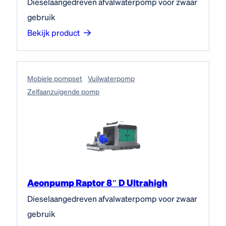
Dieselaangedreven afvalwaterpomp voor zwaar
gebruik
Bekijk product
Mobiele pompset
Vuilwaterpomp
Zelfaanzuigende pomp
Aeonpump Raptor 8″ D Ultrahigh
Dieselaangedreven afvalwaterpomp voor zwaar
gebruik