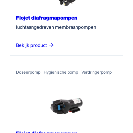
Flojet diafragmapompen
luchtaangedreven membraanpompen
Bekijk product
Doseerpomp
Hygienische pomp
Verdringerpomp