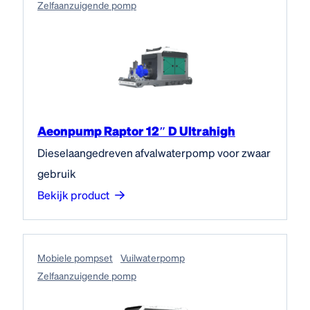
Zelfaanzuigende pomp
Aeonpump Raptor 12″ D Ultrahigh
Dieselaangedreven afvalwaterpomp voor zwaar
gebruik
Bekijk product
Mobiele pompset
Vuilwaterpomp
Zelfaanzuigende pomp