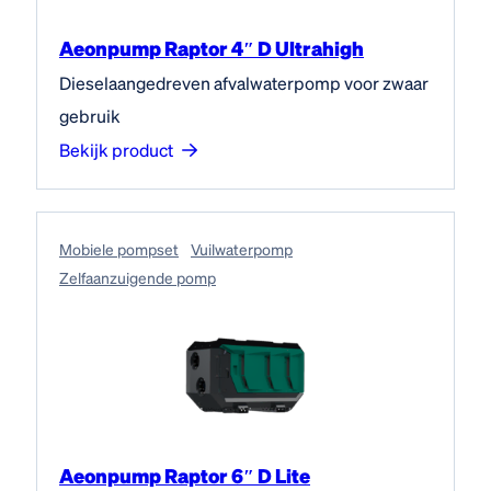
Aeonpump Raptor 4″ D Ultrahigh
Dieselaangedreven afvalwaterpomp voor zwaar
gebruik
Bekijk product
Mobiele pompset
Vuilwaterpomp
Zelfaanzuigende pomp
Aeonpump Raptor 6″ D Lite