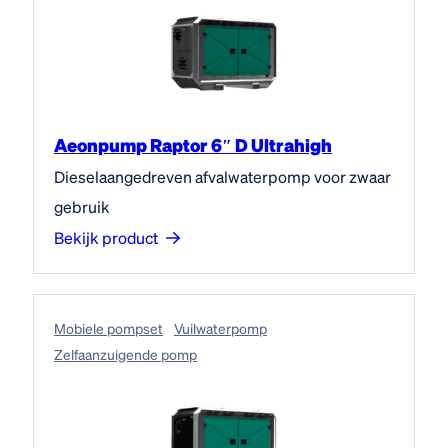
Aeonpump Raptor 6″ D Ultrahigh
Dieselaangedreven afvalwaterpomp voor zwaar
gebruik
Bekijk product
Mobiele pompset
Vuilwaterpomp
Zelfaanzuigende pomp