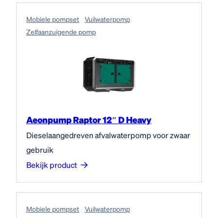
Mobiele pompset
Vuilwaterpomp
Zelfaanzuigende pomp
Aeonpump Raptor 12″ D Heavy
Dieselaangedreven afvalwaterpomp voor zwaar
gebruik
Bekijk product
Mobiele pompset
Vuilwaterpomp