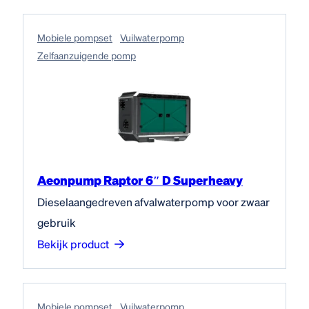
Mobiele pompset
Vuilwaterpomp
Zelfaanzuigende pomp
Aeonpump Raptor 6″ D Superheavy
Dieselaangedreven afvalwaterpomp voor zwaar
gebruik
Bekijk product
Mobiele pompset
Vuilwaterpomp