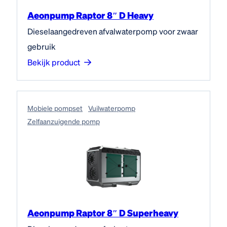
Aeonpump Raptor 8″ D Heavy
Dieselaangedreven afvalwaterpomp voor zwaar
gebruik
Bekijk product
Mobiele pompset
Vuilwaterpomp
Zelfaanzuigende pomp
Aeonpump Raptor 8″ D Superheavy