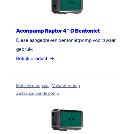
Aeonpump Raptor 4″ D Bentoniet
Dieselaangedreven bentonietpomp voor zwaar
gebruik
Bekijk product
Mobiele pompset
Vuilwaterpomp
Zelfaanzuigende pomp