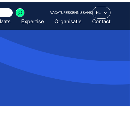
VACATURES
KENNISBANK
NL
laats
Expertise
Organisatie
Contact