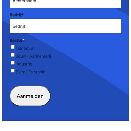
Bedrijf
Sector
*
Tuinbouw
Bouw / Aannemerij
Industrie
(Semi) Overheid
CAPTCHA