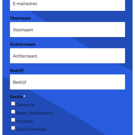
Voornaam
Achternaam
Bedrijf
Sector
*
Tuinbouw
Bouw / Aannemerij
Industrie
(Semi) Overheid