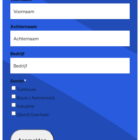
Achternaam
Bedrijf
Sector
*
Tuinbouw
Bouw / Aannemerij
Industrie
(Semi) Overheid
CAPTCHA