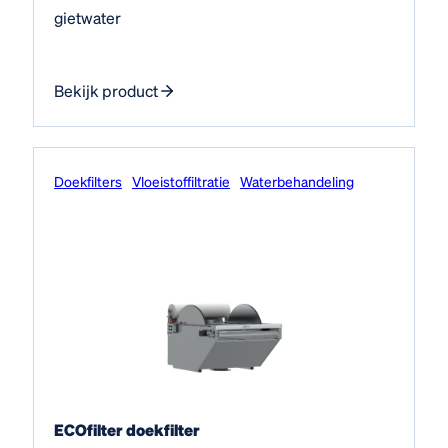
gietwater
Bekijk product
Doekfilters
Vloeistof­filtratie
Water­behandeling
ECOfilter doekfilter