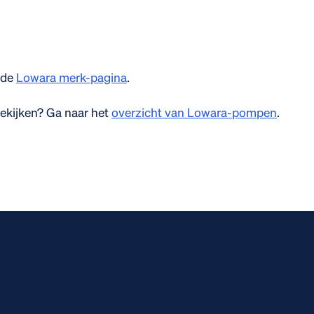
 de
Lowara merk-pagina
.
ekijken? Ga naar het
overzicht van Lowara-pompen
.