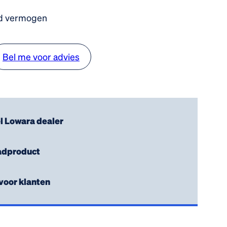
d vermogen
Bel me voor advies
el Lowara dealer
adproduct
voor klanten