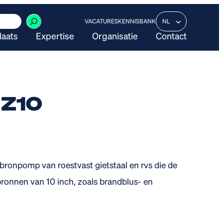
VACATURES
KENNISBANK
NL
laats
Expertise
Organisatie
Contact
Z10
 bronpomp van roestvast gietstaal en rvs die de
bronnen van 10 inch, zoals brandblus- en