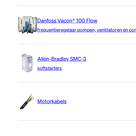
Danfoss Vacon® 100 Flow
frequentieregelaar pompen, ventilatoren en c
De Vacon 100 Flow is een frequentieregelaar die o
Allen-Bradley SMC-3
ventilatortoepassingen.
softstarters
Bekijk product
De Allen-Bradley SMC-3 softstarter is een compacte
product is ruim toepasbaar, bijvoorbeeld voor com
Motorkabels
Bekijk product