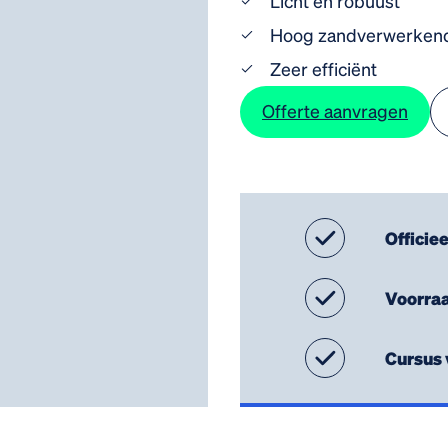
Licht en robuust
Hoog zandverwerken
Zeer efficiënt
Offerte aanvragen
Officie
Voorra
Cursus 