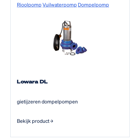
Rioolpomp
Vuilwaterpomp
Dompelpomp
Lowara DL
gietijzeren dompelpompen
Bekijk product