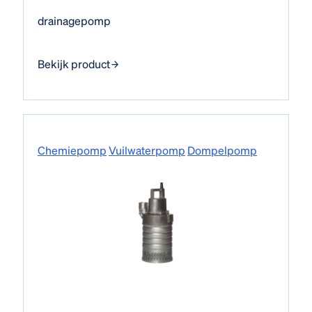
drainagepomp
Bekijk product
Chemiepomp
Vuilwaterpomp
Dompelpomp