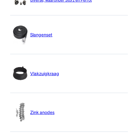
diverse, waaronder Storz en Perrot
Slangenset
Vlakzuigkraag
Zink anodes